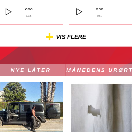
DEL
DEL
VIS FLERE
NYE LÅTER
MÅNEDENS URØR