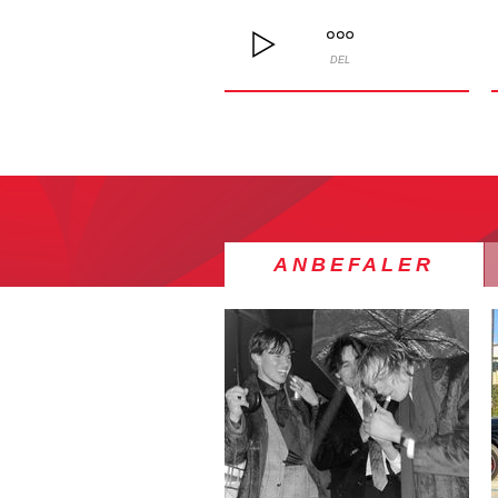
DEL
ANBEFALER