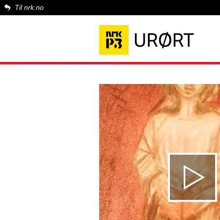
Til nrk.no