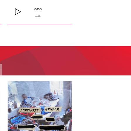
DEL
T