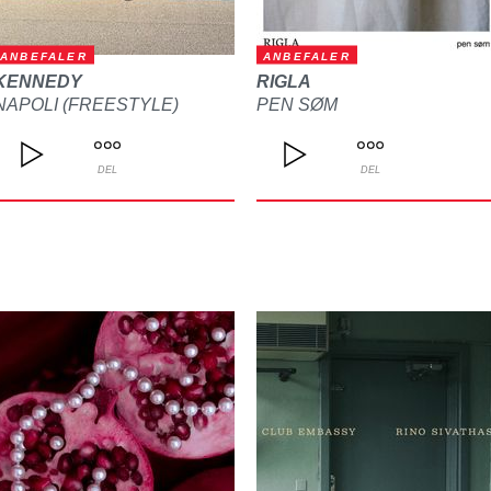
ANBEFALER
ANBEFALER
KENNEDY
RIGLA
NAPOLI (FREESTYLE)
PEN SØM
DEL
DEL