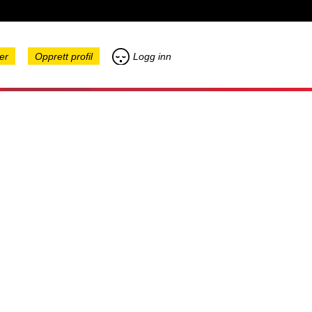
er
Opprett profil
Logg inn