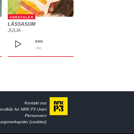
ANBEFALER
LÅSSASOM
JULIA
DEL
Kontakt oss
ervilkår for NRK P3 Urørt
Personvern
asjonerkapsler (cookies)