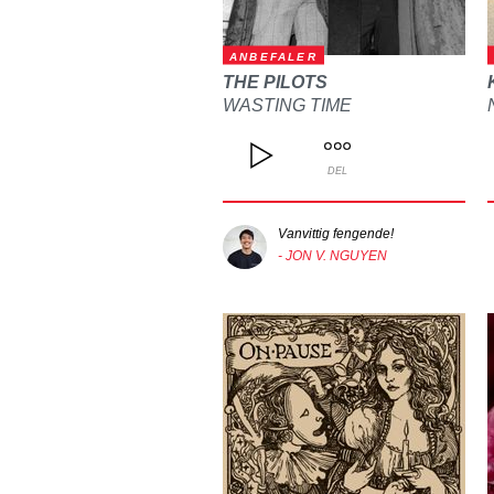
ANBEFALER
THE PILOTS
WASTING TIME
DEL
Vanvittig fengende!
- JON V. NGUYEN