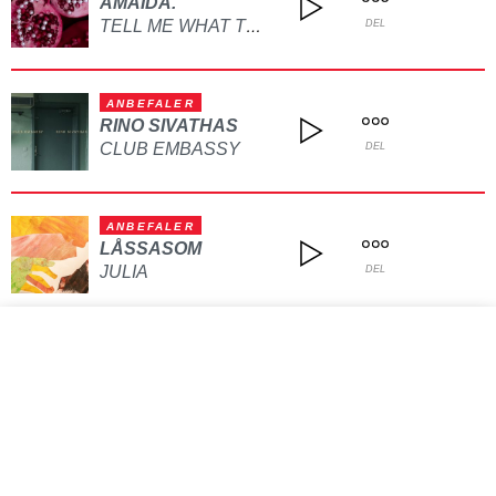
AMAIDA.
TELL ME WHAT TO DO
DEL
ANBEFALER
RINO SIVATHAS
CLUB EMBASSY
DEL
ANBEFALER
LÅSSASOM
JULIA
DEL
VIS FLERE
Kontakt oss