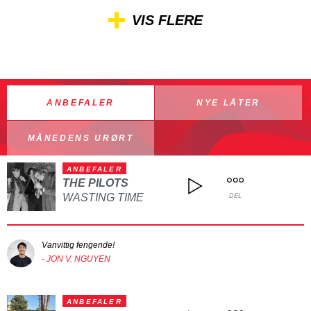
VIS FLERE
ANBEFALER
NYE LÅTER
MÅNEDENS URØRT
ANBEFALER
THE PILOTS
WASTING TIME
DEL
Vanvittig fengende!
- JON V. NGUYEN
ANBEFALER