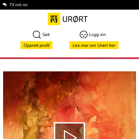
Til nrk.no
Søk
Logg inn
Opprett profil
Les mer om Urørt her