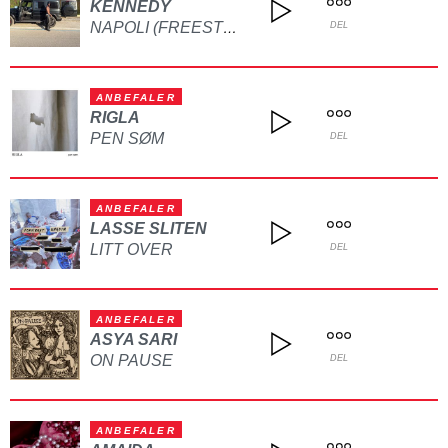
KENNEDY
NAPOLI (FREESTYLE)
DEL
ANBEFALER
RIGLA
PEN SØM
DEL
ANBEFALER
LASSE SLITEN
LITT OVER
DEL
ANBEFALER
ASYA SARI
ON PAUSE
DEL
ANBEFALER