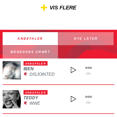
VIS FLERE
ANBEFALER
NYE LÅTER
MÅNEDENS URØRT
ANBEFALER
IBEN
DISJOINTED
DEL
ANBEFALER
TEDDY
WWE
DEL