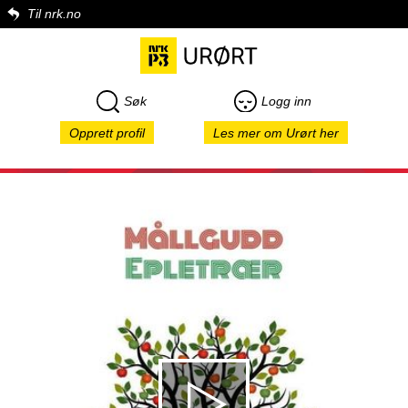
Til nrk.no
Søk
Logg inn
Opprett profil
Les mer om Urørt her