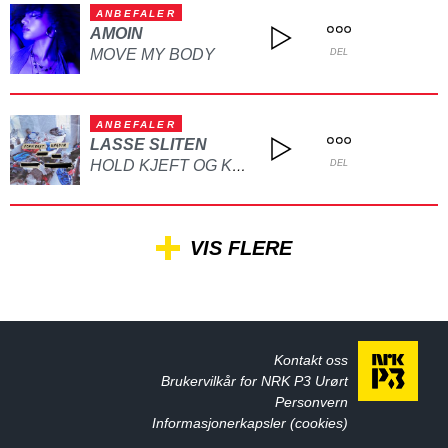
ANBEFALER
AMOIN
MOVE MY BODY
DEL
ANBEFALER
LASSE SLITEN
HOLD KJEFT OG KYSS MEG
DEL
VIS FLERE
Kontakt oss
Brukervilkår for NRK P3 Urørt
Personvern
Informasjonerkapsler (cookies)