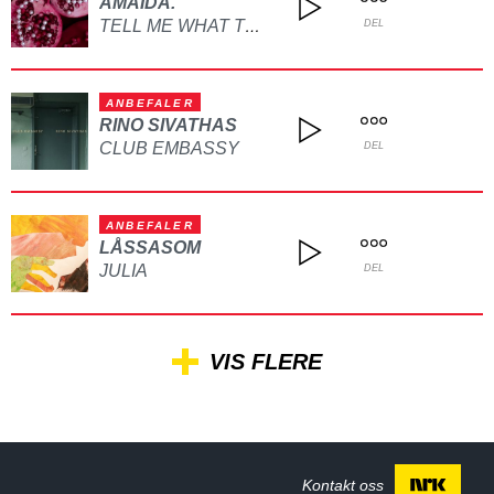
AMAIDA.
TELL ME WHAT TO DO
DEL
ANBEFALER
RINO SIVATHAS
CLUB EMBASSY
DEL
ANBEFALER
LÅSSASOM
JULIA
DEL
VIS FLERE
Kontakt oss