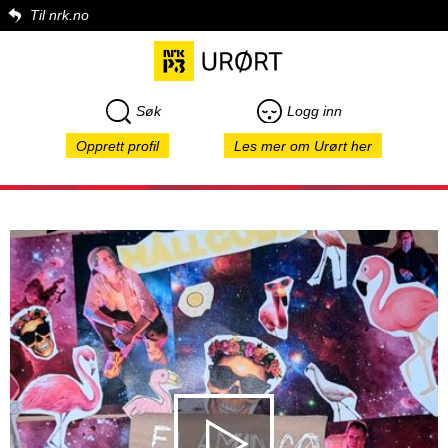
Til nrk.no
Søk
Logg inn
Opprett profil
Les mer om Urørt her