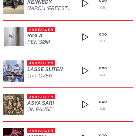
KENNEDY
NAPOLI (FREESTYLE)
DEL
ANBEFALER
RIGLA
PEN SØM
DEL
ANBEFALER
LASSE SLITEN
LITT OVER
DEL
ANBEFALER
ASYA SARI
ON PAUSE
DEL
ANBEFALER