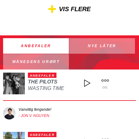
VIS FLERE
ANBEFALER
NYE LÅTER
MÅNEDENS URØRT
ANBEFALER
THE PILOTS
WASTING TIME
DEL
Vanvittig fengende!
- JON V. NGUYEN
ANBEFALER