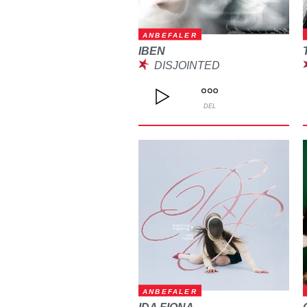
ANBEFALER
IBEN
DISJOINTED
DEL
ANBEFALER