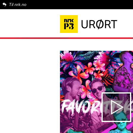
Til nrk.no