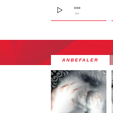
DEL
ANBEFALER