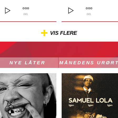
DEL
DEL
VIS FLERE
NYE LÅTER
MÅNEDENS URØR