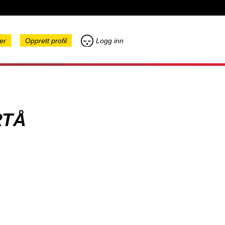
er
Opprett profil
Logg inn
RTÅ