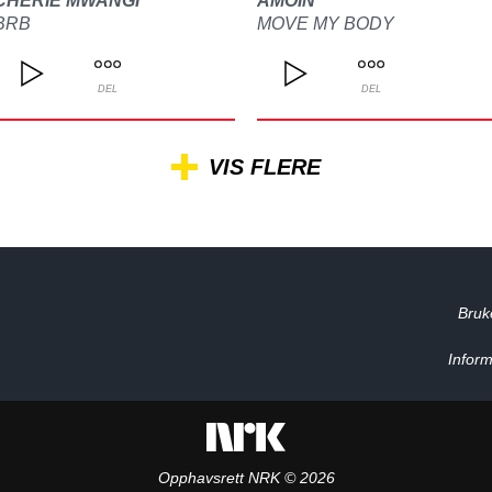
CHERIE MWANGI
AMOIN
BRB
MOVE MY BODY
DEL
DEL
VIS FLERE
Bruk
Inform
Opphavsrett NRK © 2026