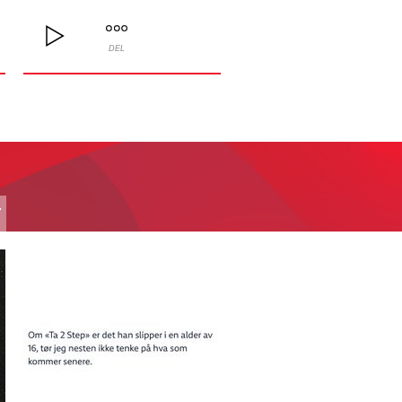
DEL
T