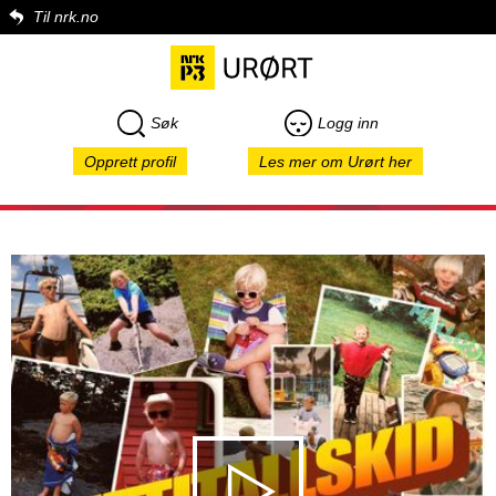
Til nrk.no
Søk
Logg inn
Opprett profil
Les mer om Urørt her