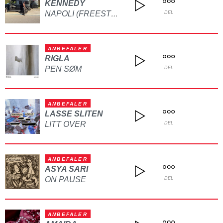
KENNEDY
NAPOLI (FREESTYLE)
DEL
ANBEFALER
RIGLA
PEN SØM
DEL
ANBEFALER
LASSE SLITEN
LITT OVER
DEL
ANBEFALER
ASYA SARI
ON PAUSE
DEL
ANBEFALER