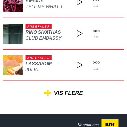
AMAIDA.
TELL ME WHAT TO DO
DEL
ANBEFALER
RINO SIVATHAS
CLUB EMBASSY
DEL
ANBEFALER
LÅSSASOM
JULIA
DEL
VIS FLERE
Kontakt oss