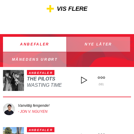
VIS FLERE
ANBEFALER
NYE LÅTER
MÅNEDENS URØRT
ANBEFALER
THE PILOTS
WASTING TIME
DEL
Vanvittig fengende!
- JON V. NGUYEN
ANBEFALER