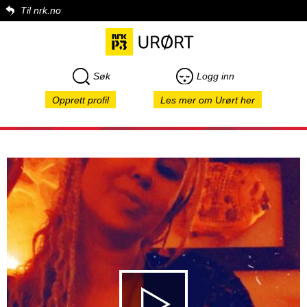
Til nrk.no
Søk
Logg inn
Opprett profil
Les mer om Urørt her