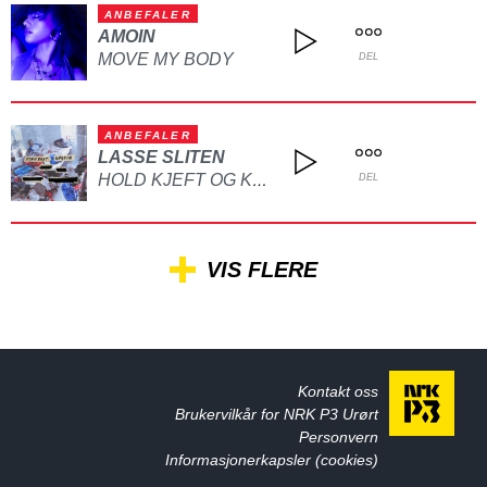
ANBEFALER
AMOIN
MOVE MY BODY
DEL
ANBEFALER
LASSE SLITEN
HOLD KJEFT OG KYSS MEG
DEL
VIS FLERE
Kontakt oss
Brukervilkår for NRK P3 Urørt
Personvern
Informasjonerkapsler (cookies)