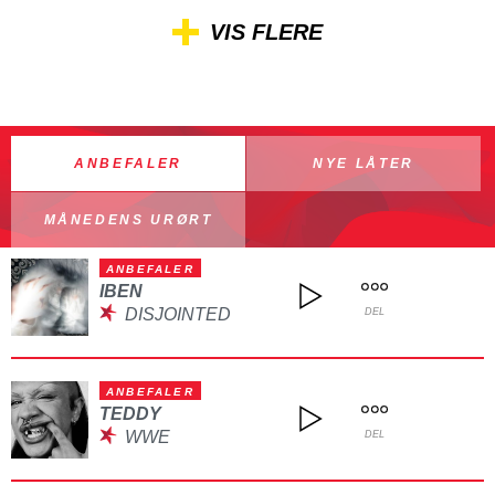
VIS FLERE
ANBEFALER
NYE LÅTER
MÅNEDENS URØRT
ANBEFALER
IBEN
DISJOINTED
DEL
ANBEFALER
TEDDY
WWE
DEL