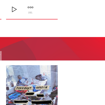
DEL
T