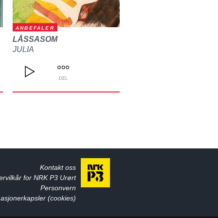
ANBEFALER
LÅSSASOM
JULIA
DEL
Kontakt oss
ervilkår for NRK P3 Urørt
Personvern
asjonerkapsler (cookies)