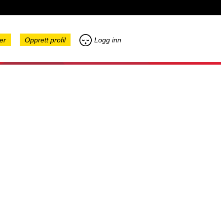
er
Opprett profil
Logg inn