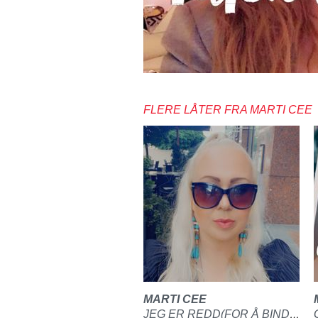
FLERE LÅTER FRA MARTI CEE
MARTI CEE
JEG ER REDD(FOR Å BINDE MEG)