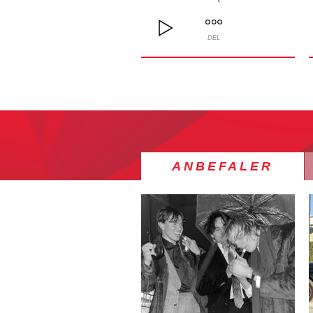
DEL
ANBEFALER