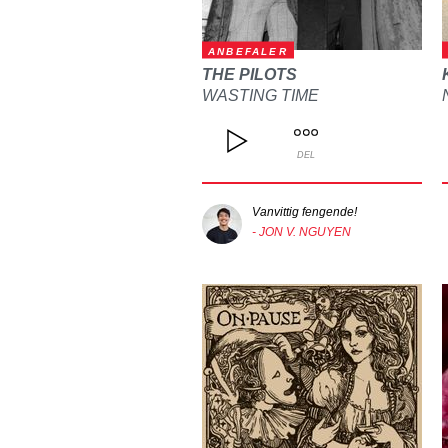
ANBEFALER
THE PILOTS
WASTING TIME
DEL
Vanvittig fengende!
- JON V. NGUYEN