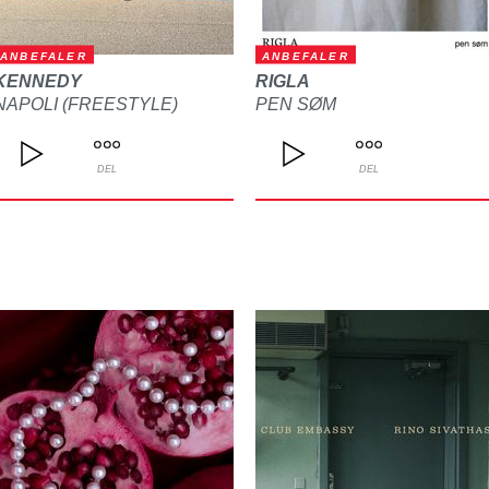
ANBEFALER
ANBEFALER
KENNEDY
RIGLA
NAPOLI (FREESTYLE)
PEN SØM
DEL
DEL