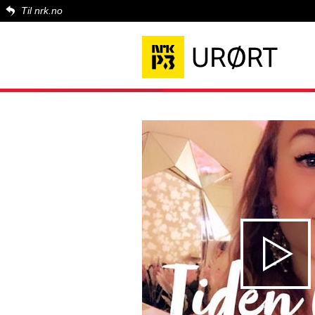
Til nrk.no