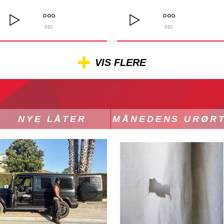
DEL
DEL
VIS FLERE
NYE LÅTER
MÅNEDENS URØR