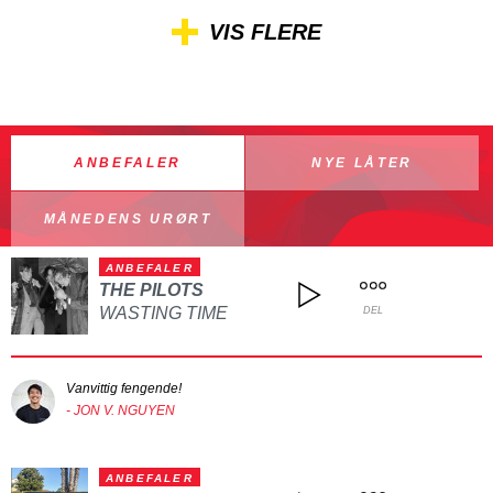
VIS FLERE
ANBEFALER
NYE LÅTER
MÅNEDENS URØRT
ANBEFALER
THE PILOTS
WASTING TIME
DEL
Vanvittig fengende!
- JON V. NGUYEN
ANBEFALER