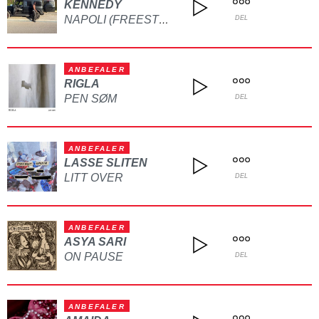
KENNEDY
NAPOLI (FREESTYLE)
DEL
ANBEFALER
RIGLA
PEN SØM
DEL
ANBEFALER
LASSE SLITEN
LITT OVER
DEL
ANBEFALER
ASYA SARI
ON PAUSE
DEL
ANBEFALER