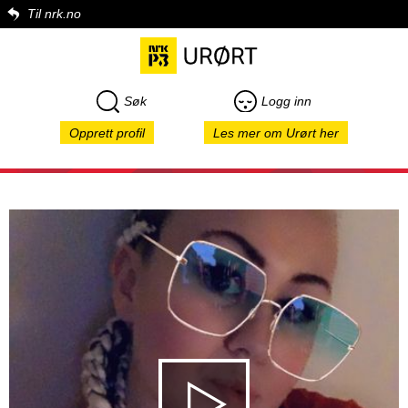
Til nrk.no
Søk
Logg inn
Opprett profil
Les mer om Urørt her