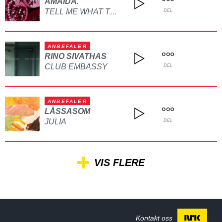
AMAIDA.
TELL ME WHAT TO DO
DEL
ANBEFALER
RINO SIVATHAS
CLUB EMBASSY
DEL
ANBEFALER
LÅSSASOM
JULIA
DEL
VIS FLERE
Kontakt oss