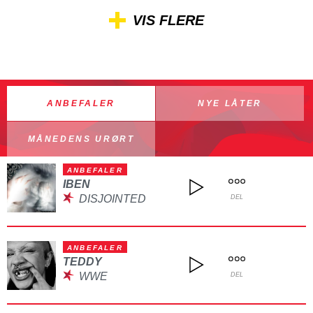
VIS FLERE
ANBEFALER
NYE LÅTER
MÅNEDENS URØRT
ANBEFALER
IBEN
DISJOINTED
DEL
ANBEFALER
TEDDY
WWE
DEL