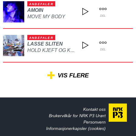
ANBEFALER
AMOIN
MOVE MY BODY
DEL
ANBEFALER
LASSE SLITEN
HOLD KJEFT OG KYSS MEG
DEL
VIS FLERE
Kontakt oss
Brukervilkår for NRK P3 Urørt
Personvern
Informasjonerkapsler (cookies)