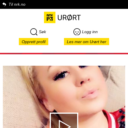
Til nrk.no
Søk
Logg inn
Opprett profil
Les mer om Urørt her