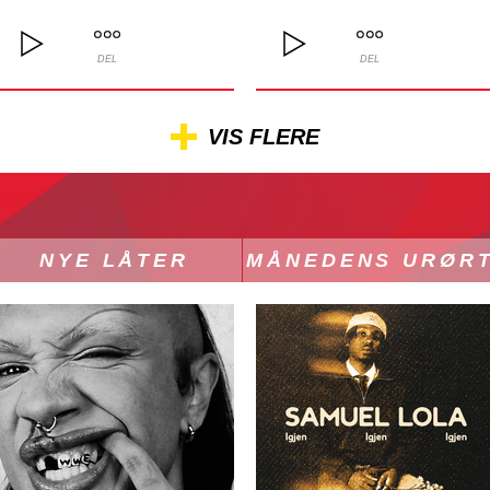
DEL
DEL
VIS FLERE
NYE LÅTER
MÅNEDENS URØR