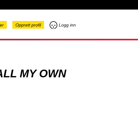
er
Opprett profil
Logg inn
ALL MY OWN