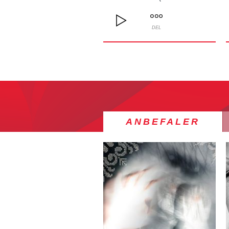
DEL
ANBEFALER