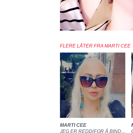
FLERE LÅTER FRA MARTI CEE
MARTI CEE
JEG ER REDD(FOR Å BINDE MEG)