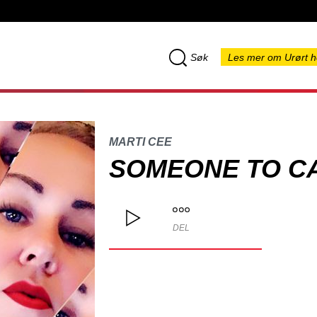
Søk
Les mer om Urørt h
MARTI CEE
SOMEONE TO C
DEL