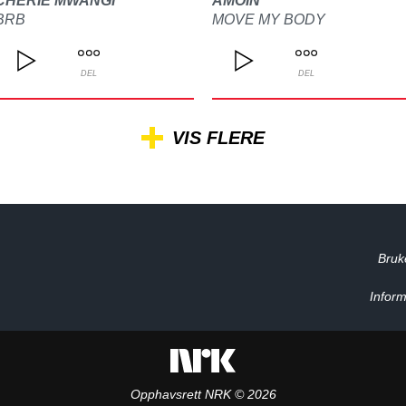
CHERIE MWANGI
AMOIN
BRB
MOVE MY BODY
DEL
DEL
VIS FLERE
Bruk
Inform
Opphavsrett NRK © 2026