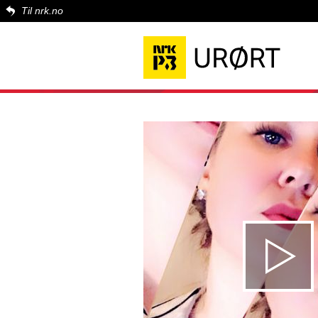
Til nrk.no