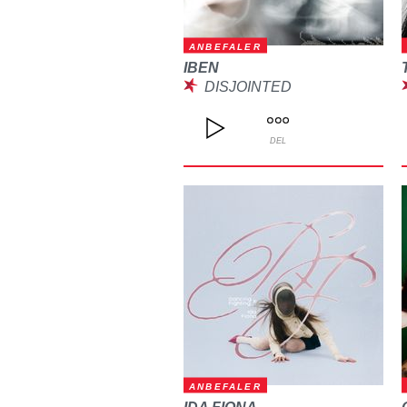
ANBEFALER
IBEN
DISJOINTED
DEL
ANBEFALER