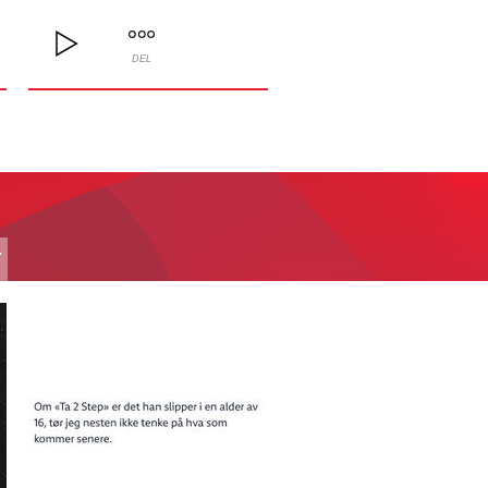
DEL
T