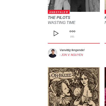
ANBEFALER
THE PILOTS
WASTING TIME
DEL
Vanvittig fengende!
- JON V. NGUYEN