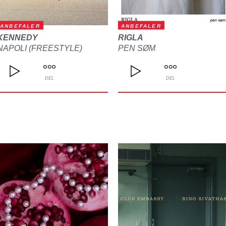
ANBEFALER
ANBEFALER
KENNEDY
RIGLA
NAPOLI (FREESTYLE)
PEN SØM
DEL
DEL