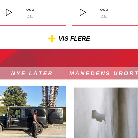
DEL
DEL
VIS FLERE
NYE LÅTER
MÅNEDENS URØR