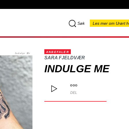
Søk
Les mer om Urørt h
ANBEFALER
SARA FJELDVÆR
INDULGE ME
DEL