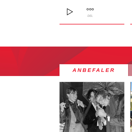
DEL
ANBEFALER