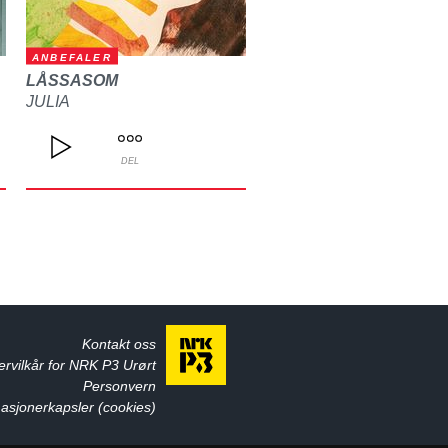
ANBEFALER
LÅSSASOM
JULIA
DEL
Kontakt oss
ervilkår for NRK P3 Urørt
Personvern
asjonerkapsler (cookies)