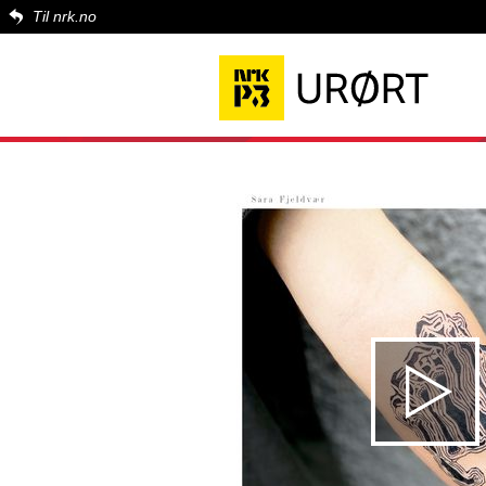
Til nrk.no