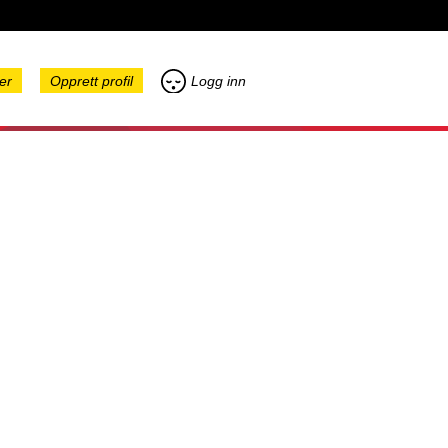
er
Opprett profil
Logg inn