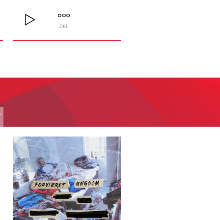
DEL
T