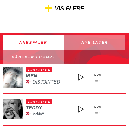
VIS FLERE
ANBEFALER
NYE LÅTER
MÅNEDENS URØRT
ANBEFALER
IBEN
DISJOINTED
DEL
ANBEFALER
TEDDY
WWE
DEL