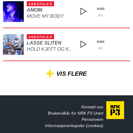
ANBEFALER
AMOIN
MOVE MY BODY
DEL
ANBEFALER
LASSE SLITEN
HOLD KJEFT OG KYSS MEG
DEL
VIS FLERE
Kontakt oss
Brukervilkår for NRK P3 Urørt
Personvern
Informasjonerkapsler (cookies)