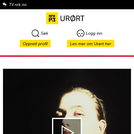
Til nrk.no
Søk
Logg inn
Opprett profil
Les mer om Urørt her