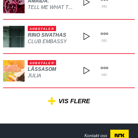
AMAIDA.
TELL ME WHAT TO DO
DEL
ANBEFALER
RINO SIVATHAS
CLUB EMBASSY
DEL
ANBEFALER
LÅSSASOM
JULIA
DEL
VIS FLERE
Kontakt oss