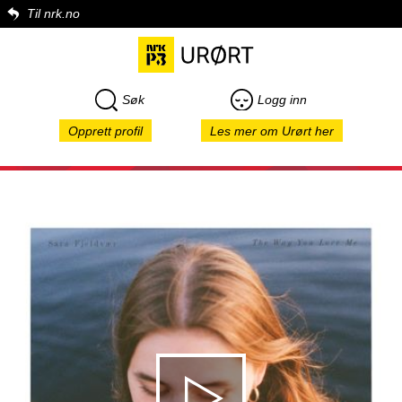
Til nrk.no
Søk
Logg inn
Opprett profil
Les mer om Urørt her