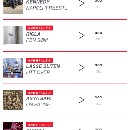
KENNEDY
NAPOLI (FREESTYLE)
DEL
ANBEFALER
RIGLA
PEN SØM
DEL
ANBEFALER
LASSE SLITEN
LITT OVER
DEL
ANBEFALER
ASYA SARI
ON PAUSE
DEL
ANBEFALER