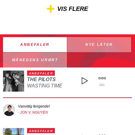
VIS FLERE
ANBEFALER
NYE LÅTER
MÅNEDENS URØRT
ANBEFALER
THE PILOTS
WASTING TIME
DEL
Vanvittig fengende!
- JON V. NGUYEN
ANBEFALER