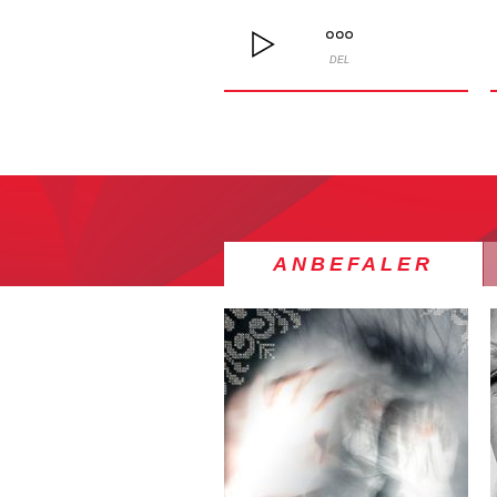
DEL
ANBEFALER