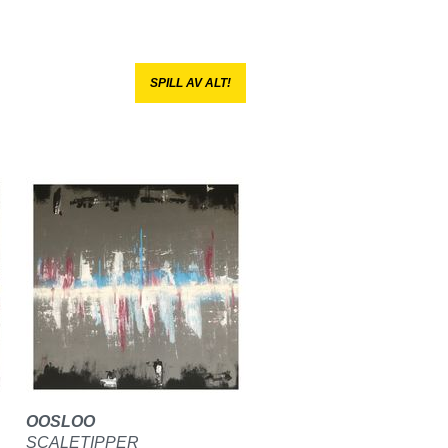
SPILL AV ALT!
OOSLOO
SCALETIPPER