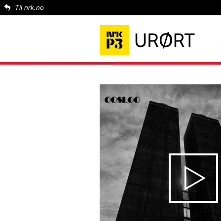
Til nrk.no