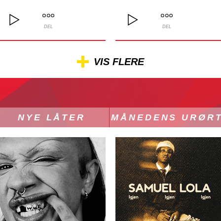
DEL
DEL
VIS FLERE
NYE LÅTER
MÅNEDENS URØR