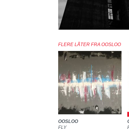
FLERE LÅTER FRA OOSLOO
OOSLOO
FLY