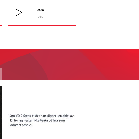
DEL
T