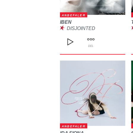
ANBEFALER
IBEN
DISJOINTED
DEL
ANBEFALER