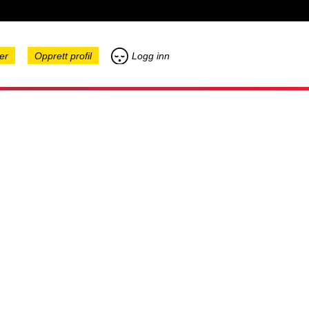
er
Opprett profil
Logg inn