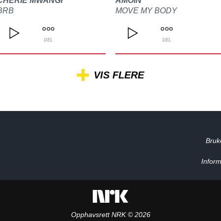
CHERIE MWANGI
AMOIN
BRB
MOVE MY BODY
DEL
DEL
VIS FLERE
Bruk
Inform
Opphavsrett NRK © 2026