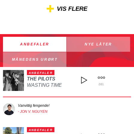
VIS FLERE
ANBEFALER
NYE LÅTER
MÅNEDENS URØRT
ANBEFALER
THE PILOTS
WASTING TIME
DEL
Vanvittig fengende!
- JON V. NGUYEN
ANBEFALER