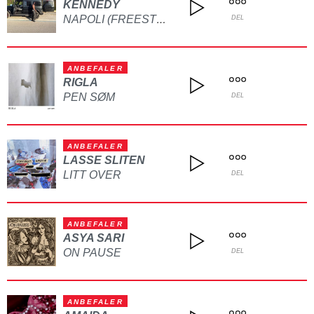
KENNEDY
NAPOLI (FREESTYLE)
DEL
ANBEFALER
RIGLA
PEN SØM
DEL
ANBEFALER
LASSE SLITEN
LITT OVER
DEL
ANBEFALER
ASYA SARI
ON PAUSE
DEL
ANBEFALER