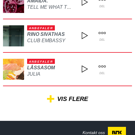
AMAIDA.
TELL ME WHAT TO DO
DEL
ANBEFALER
RINO SIVATHAS
CLUB EMBASSY
DEL
ANBEFALER
LÅSSASOM
JULIA
DEL
VIS FLERE
Kontakt oss