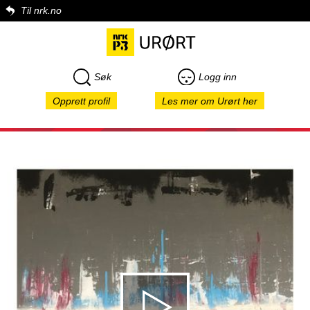
Til nrk.no
Søk
Logg inn
Opprett profil
Les mer om Urørt her