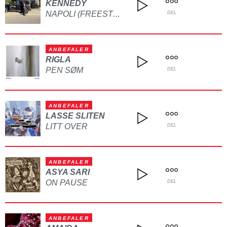
KENNEDY
NAPOLI (FREESTYLE)
DEL
ANBEFALER
RIGLA
PEN SØM
DEL
ANBEFALER
LASSE SLITEN
LITT OVER
DEL
ANBEFALER
ASYA SARI
ON PAUSE
DEL
ANBEFALER