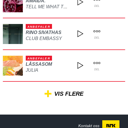
AMAIDA.
TELL ME WHAT TO DO
DEL
ANBEFALER
RINO SIVATHAS
CLUB EMBASSY
DEL
ANBEFALER
LÅSSASOM
JULIA
DEL
VIS FLERE
Kontakt oss