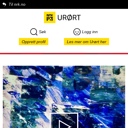
Til nrk.no
Søk
Logg inn
Opprett profil
Les mer om Urørt her