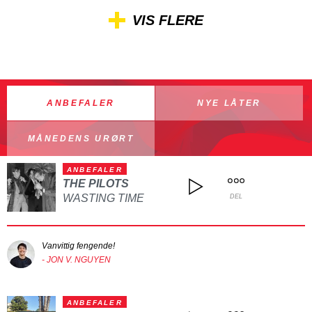
VIS FLERE
ANBEFALER
NYE LÅTER
MÅNEDENS URØRT
ANBEFALER
THE PILOTS
WASTING TIME
DEL
Vanvittig fengende!
- JON V. NGUYEN
ANBEFALER