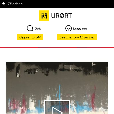
Til nrk.no
Søk
Logg inn
Opprett profil
Les mer om Urørt her