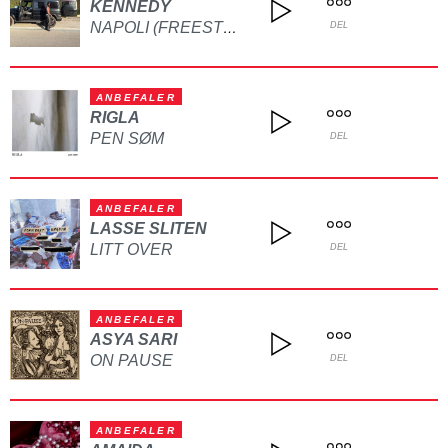
KENNEDY
NAPOLI (FREESTYLE)
DEL
ANBEFALER
RIGLA
PEN SØM
DEL
ANBEFALER
LASSE SLITEN
LITT OVER
DEL
ANBEFALER
ASYA SARI
ON PAUSE
DEL
ANBEFALER