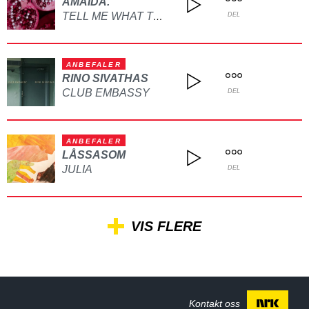
AMAIDA.
TELL ME WHAT TO DO
DEL
ANBEFALER
RINO SIVATHAS
CLUB EMBASSY
DEL
ANBEFALER
LÅSSASOM
JULIA
DEL
VIS FLERE
Kontakt oss