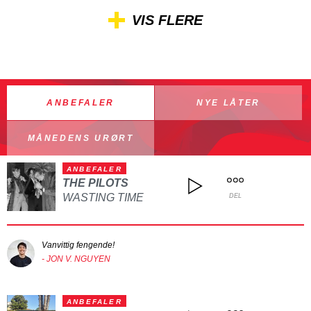
VIS FLERE
ANBEFALER
NYE LÅTER
MÅNEDENS URØRT
ANBEFALER
THE PILOTS
WASTING TIME
DEL
Vanvittig fengende!
- JON V. NGUYEN
ANBEFALER