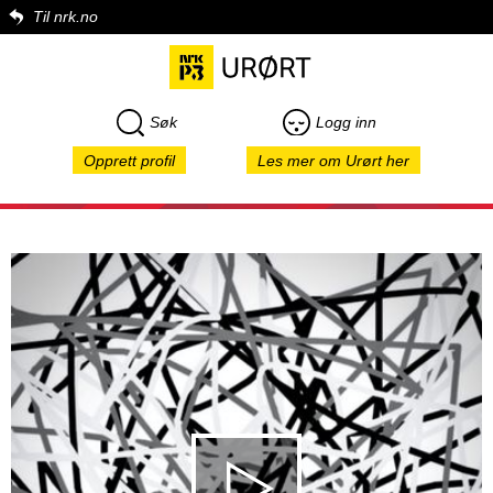
Til nrk.no
Søk
Logg inn
Opprett profil
Les mer om Urørt her