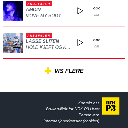
ANBEFALER
AMOIN
MOVE MY BODY
DEL
ANBEFALER
LASSE SLITEN
HOLD KJEFT OG KYSS MEG
DEL
VIS FLERE
Kontakt oss
Brukervilkår for NRK P3 Urørt
Personvern
Informasjonerkapsler (cookies)