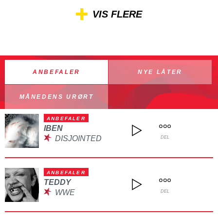
VIS FLERE
ANBEFALER
NYE LÅTER
MÅNEDENS URØRT
ANBEFALER
IBEN
DISJOINTED
DEL
ANBEFALER
TEDDY
WWE
DEL