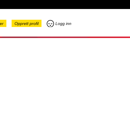
er
Opprett profil
Logg inn