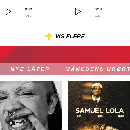
DEL
DEL
VIS FLERE
NYE LÅTER
MÅNEDENS URØR