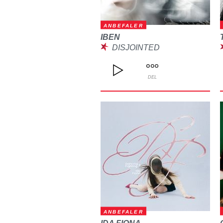
ANBEFALER
IBEN
DISJOINTED
DEL
ANBEFALER