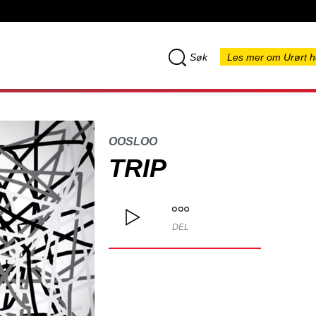
Søk
Les mer om Urørt h
OOSLOO
TRIP
DEL