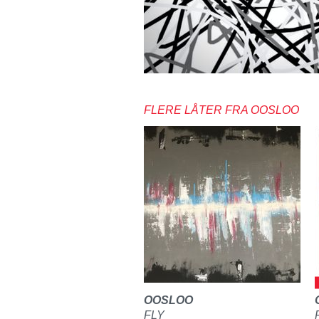
FLERE LÅTER FRA OOSLOO
OOSLOO
FLY