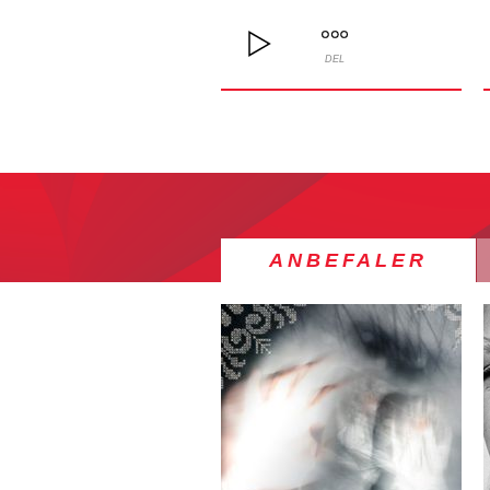
DEL
ANBEFALER