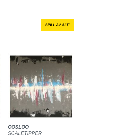
SPILL AV ALT!
OOSLOO
SCALETIPPER