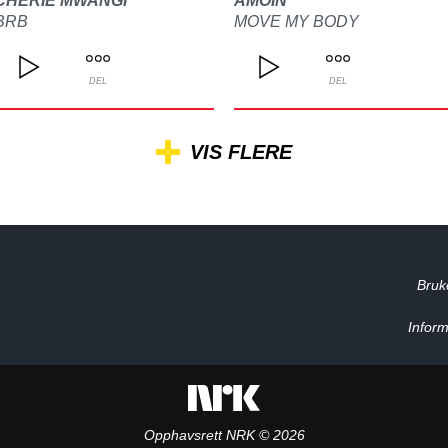
CHERIE MWANGI
AMOIN
BRB
MOVE MY BODY
DEL
DEL
VIS FLERE
Bruk
Inform
Opphavsrett NRK © 2026