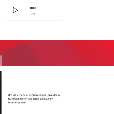
DEL
T