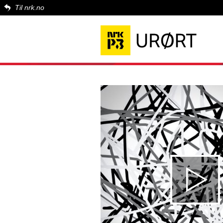
Til nrk.no