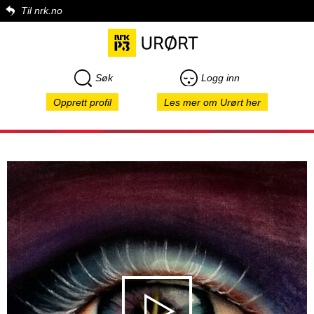
Til nrk.no
Søk
Logg inn
Opprett profil
Les mer om Urørt her