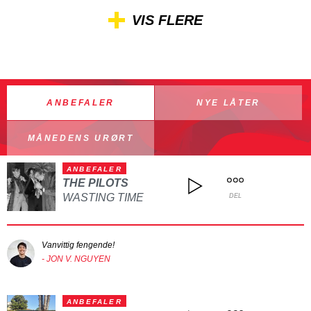
VIS FLERE
ANBEFALER
NYE LÅTER
MÅNEDENS URØRT
ANBEFALER
THE PILOTS
WASTING TIME
DEL
Vanvittig fengende!
- JON V. NGUYEN
ANBEFALER