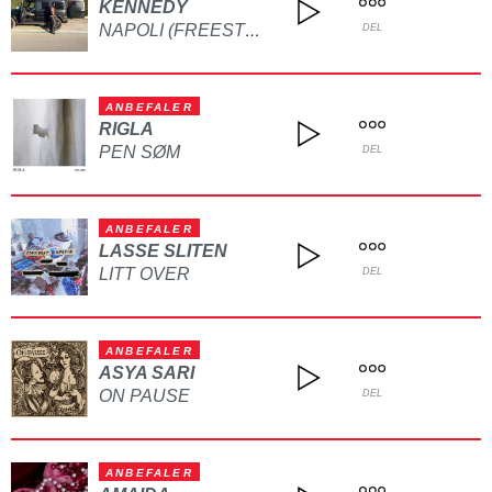
KENNEDY
NAPOLI (FREESTYLE)
DEL
ANBEFALER
RIGLA
PEN SØM
DEL
ANBEFALER
LASSE SLITEN
LITT OVER
DEL
ANBEFALER
ASYA SARI
ON PAUSE
DEL
ANBEFALER