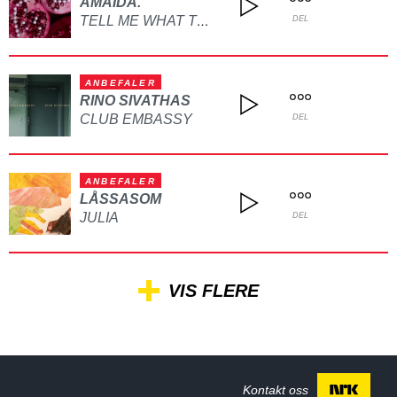
AMAIDA.
TELL ME WHAT TO DO
DEL
ANBEFALER
RINO SIVATHAS
CLUB EMBASSY
DEL
ANBEFALER
LÅSSASOM
JULIA
DEL
VIS FLERE
Kontakt oss