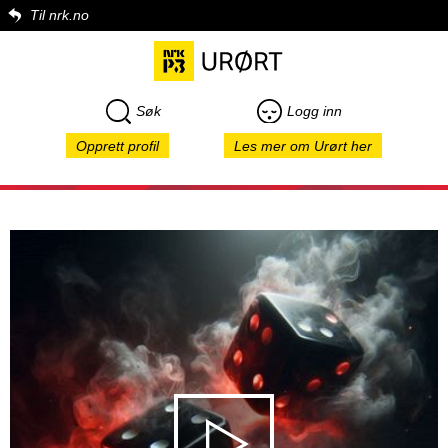
Til nrk.no
Søk
Logg inn
Opprett profil
Les mer om Urørt her