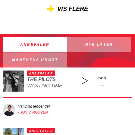
VIS FLERE
ANBEFALER
NYE LÅTER
MÅNEDENS URØRT
ANBEFALER
THE PILOTS
WASTING TIME
DEL
Vanvittig fengende!
- JON V. NGUYEN
ANBEFALER