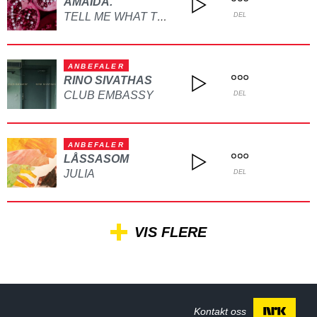
AMAIDA.
TELL ME WHAT TO DO
DEL
ANBEFALER
RINO SIVATHAS
CLUB EMBASSY
DEL
ANBEFALER
LÅSSASOM
JULIA
DEL
VIS FLERE
Kontakt oss