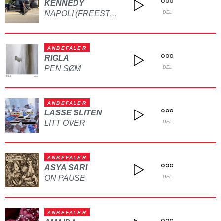
KENNEDY
NAPOLI (FREESTYLE)
DEL
ANBEFALER
RIGLA
PEN SØM
DEL
ANBEFALER
LASSE SLITEN
LITT OVER
DEL
ANBEFALER
ASYA SARI
ON PAUSE
DEL
ANBEFALER