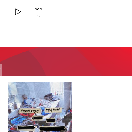
DEL
T