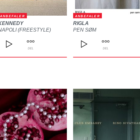
ANBEFALER
ANBEFALER
KENNEDY
RIGLA
NAPOLI (FREESTYLE)
PEN SØM
DEL
DEL