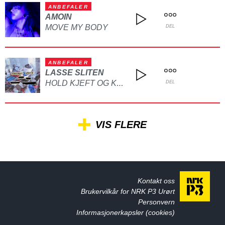
ANBEFALER
AMOIN
MOVE MY BODY
DEL
ANBEFALER
LASSE SLITEN
HOLD KJEFT OG KYSS MEG
DEL
VIS FLERE
Kontakt oss
Brukervilkår for NRK P3 Urørt
Personvern
Informasjonerkapsler (cookies)