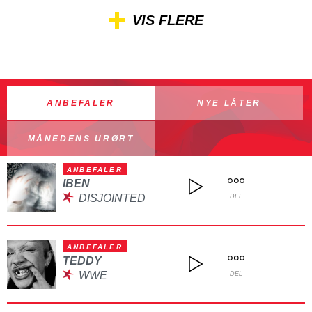
VIS FLERE
ANBEFALER
NYE LÅTER
MÅNEDENS URØRT
ANBEFALER
IBEN
DISJOINTED
DEL
ANBEFALER
TEDDY
WWE
DEL