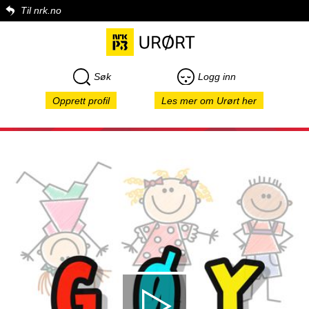
Til nrk.no
Søk
Logg inn
Opprett profil
Les mer om Urørt her