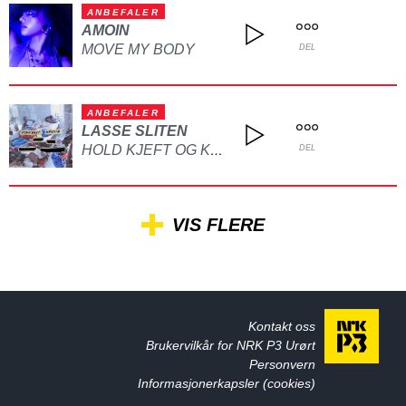
ANBEFALER
AMOIN
MOVE MY BODY
DEL
ANBEFALER
LASSE SLITEN
HOLD KJEFT OG KYSS MEG
DEL
VIS FLERE
Kontakt oss
Brukervilkår for NRK P3 Urørt
Personvern
Informasjonerkapsler (cookies)