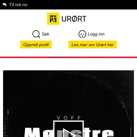
Til nrk.no
Søk
Logg inn
Opprett profil
Les mer om Urørt her