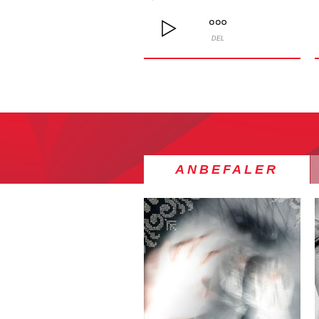
DEL
ANBEFALER