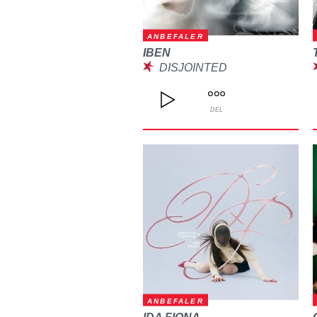
ANBEFALER
IBEN
DISJOINTED
DEL
ANBEFALER