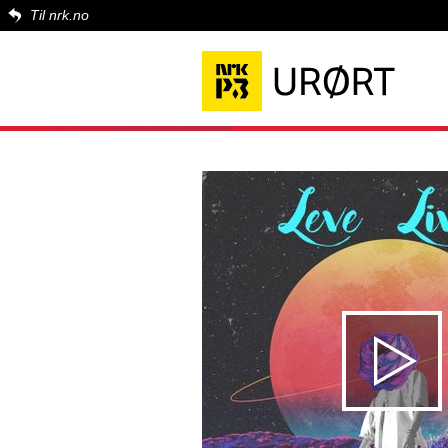
Til nrk.no