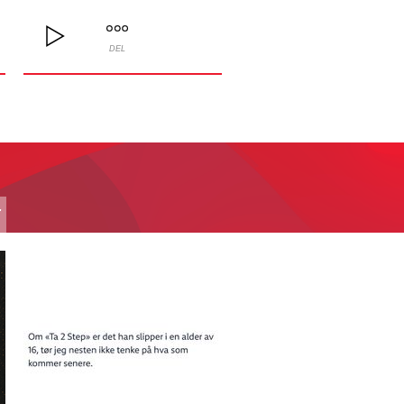
DEL
T