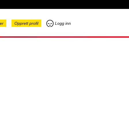
er
Opprett profil
Logg inn