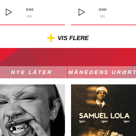
DEL
DEL
VIS FLERE
NYE LÅTER
MÅNEDENS URØR