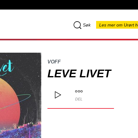
Søk
Les mer om Urørt h
VOFF
LEVE LIVET
DEL