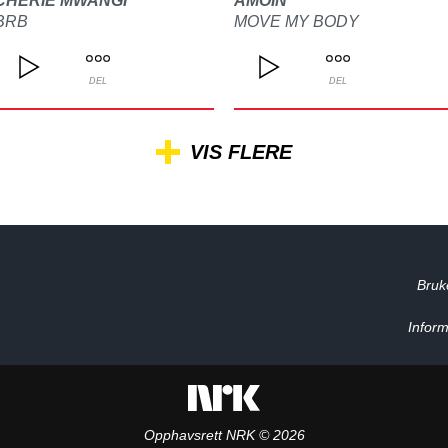
CHERIE MWANGI
AMOIN
BRB
MOVE MY BODY
DEL
DEL
VIS FLERE
Bruk
Inform
Opphavsrett NRK © 2026