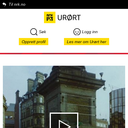
Til nrk.no
Søk
Logg inn
Opprett profil
Les mer om Urørt her