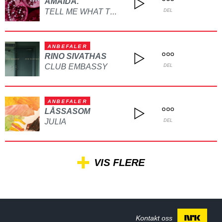
AMAIDA.
TELL ME WHAT TO DO
DEL
ANBEFALER
RINO SIVATHAS
CLUB EMBASSY
DEL
ANBEFALER
LÅSSASOM
JULIA
DEL
VIS FLERE
Kontakt oss