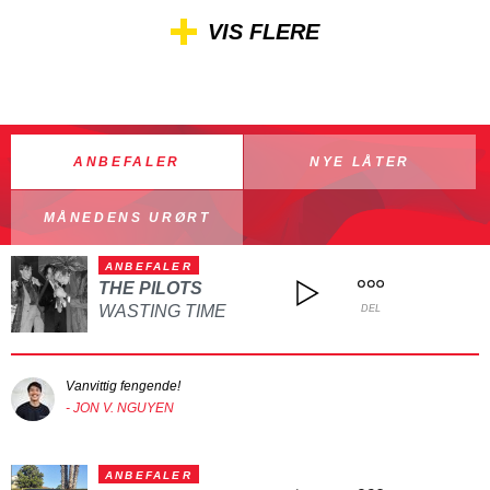
VIS FLERE
ANBEFALER
NYE LÅTER
MÅNEDENS URØRT
ANBEFALER
THE PILOTS
WASTING TIME
DEL
Vanvittig fengende!
- JON V. NGUYEN
ANBEFALER