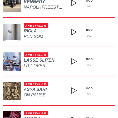
KENNEDY
NAPOLI (FREESTYLE)
DEL
ANBEFALER
RIGLA
PEN SØM
DEL
ANBEFALER
LASSE SLITEN
LITT OVER
DEL
ANBEFALER
ASYA SARI
ON PAUSE
DEL
ANBEFALER