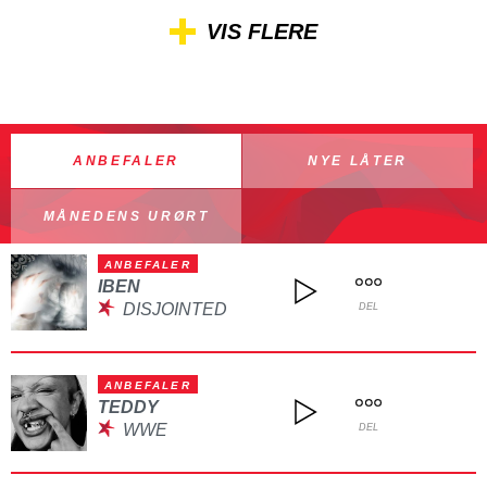
VIS FLERE
ANBEFALER
NYE LÅTER
MÅNEDENS URØRT
ANBEFALER
IBEN
DISJOINTED
DEL
ANBEFALER
TEDDY
WWE
DEL