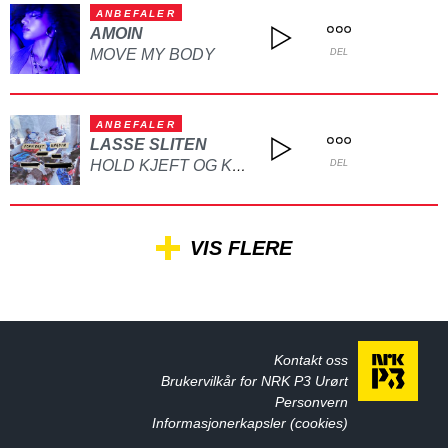
ANBEFALER
AMOIN
MOVE MY BODY
DEL
ANBEFALER
LASSE SLITEN
HOLD KJEFT OG KYSS MEG
DEL
VIS FLERE
Kontakt oss
Brukervilkår for NRK P3 Urørt
Personvern
Informasjonerkapsler (cookies)