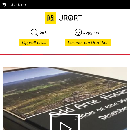
Til nrk.no
Søk
Logg inn
Opprett profil
Les mer om Urørt her