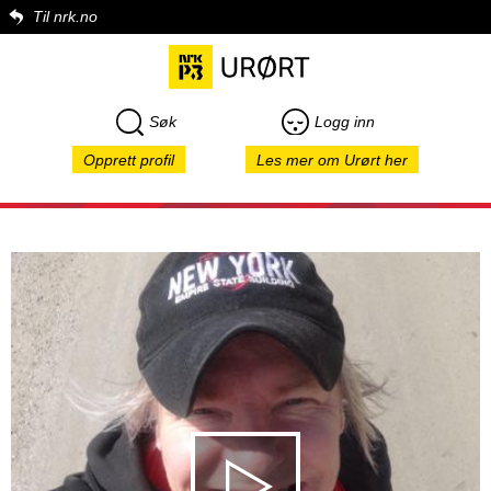
Til nrk.no
Søk
Logg inn
Opprett profil
Les mer om Urørt her