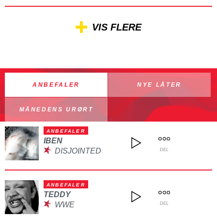
VIS FLERE
ANBEFALER
NYE LÅTER
MÅNEDENS URØRT
ANBEFALER
IBEN
DISJOINTED
DEL
ANBEFALER
TEDDY
WWE
DEL