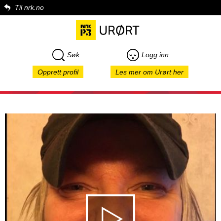
Til nrk.no
Søk
Logg inn
Opprett profil
Les mer om Urørt her