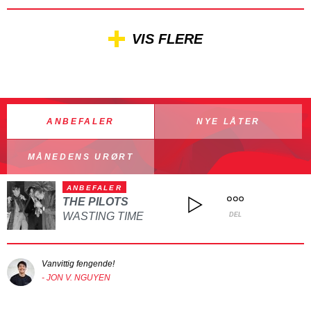
VIS FLERE
ANBEFALER
NYE LÅTER
MÅNEDENS URØRT
ANBEFALER
THE PILOTS
WASTING TIME
DEL
Vanvittig fengende!
- JON V. NGUYEN