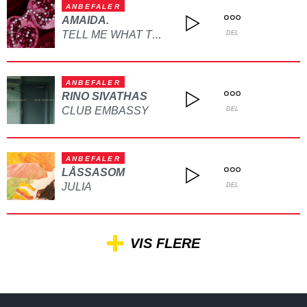
ANBEFALER
AMAIDA.
TELL ME WHAT TO DO
DEL
ANBEFALER
RINO SIVATHAS
CLUB EMBASSY
DEL
ANBEFALER
LÅSSASOM
JULIA
DEL
VIS FLERE