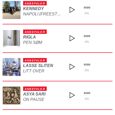
ANBEFALER
KENNEDY
NAPOLI (FREESTYLE)
DEL
ANBEFALER
RIGLA
PEN SØM
DEL
ANBEFALER
LASSE SLITEN
LITT OVER
DEL
ANBEFALER
ASYA SARI
ON PAUSE
DEL