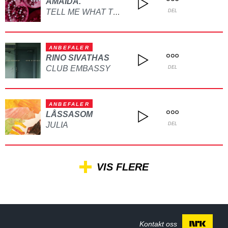
AMAIDA.
TELL ME WHAT TO DO
DEL
ANBEFALER
RINO SIVATHAS
CLUB EMBASSY
DEL
ANBEFALER
LÅSSASOM
JULIA
DEL
VIS FLERE
Kontakt oss