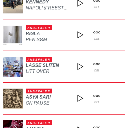
KENNEDY
NAPOLI (FREESTYLE)
DEL
ANBEFALER
RIGLA
PEN SØM
DEL
ANBEFALER
LASSE SLITEN
LITT OVER
DEL
ANBEFALER
ASYA SARI
ON PAUSE
DEL
ANBEFALER