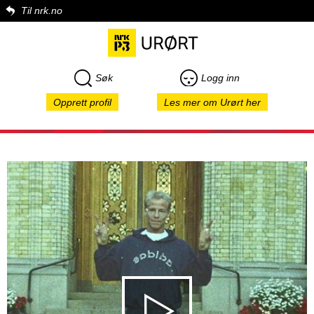
Til nrk.no
Søk
Logg inn
Opprett profil
Les mer om Urørt her