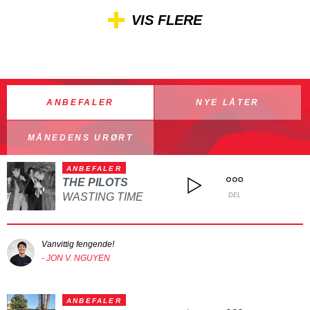
VIS FLERE
ANBEFALER
NYE LÅTER
MÅNEDENS URØRT
ANBEFALER
THE PILOTS
WASTING TIME
DEL
Vanvittig fengende!
- JON V. NGUYEN
ANBEFALER