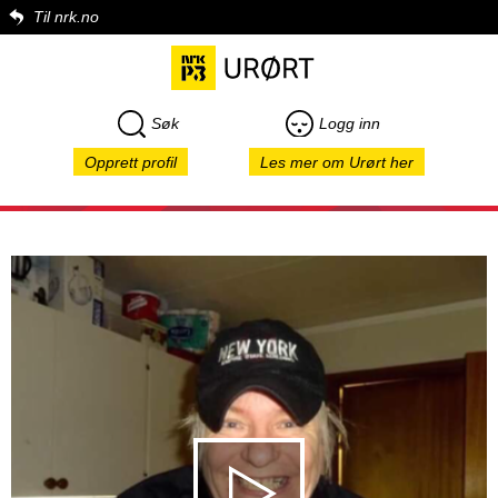
Til nrk.no
Søk
Logg inn
Opprett profil
Les mer om Urørt her