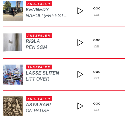
ANBEFALER
KENNEDY
NAPOLI (FREESTYLE)
DEL
ANBEFALER
RIGLA
PEN SØM
DEL
ANBEFALER
LASSE SLITEN
LITT OVER
DEL
ANBEFALER
ASYA SARI
ON PAUSE
DEL