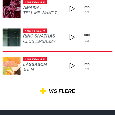
ANBEFALER
AMAIDA.
TELL ME WHAT TO DO
DEL
ANBEFALER
RINO SIVATHAS
CLUB EMBASSY
DEL
ANBEFALER
LÅSSASOM
JULIA
DEL
VIS FLERE