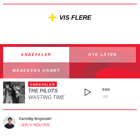
VIS FLERE
ANBEFALER
NYE LÅTER
MÅNEDENS URØRT
ANBEFALER
THE PILOTS
WASTING TIME
DEL
Vanvittig fengende!
- JON V. NGUYEN