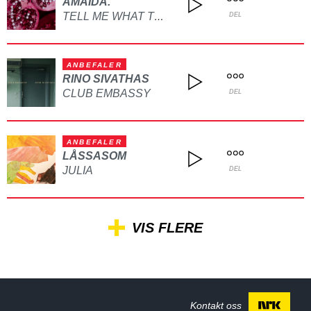
AMAIDA.
TELL ME WHAT TO DO
DEL
ANBEFALER
RINO SIVATHAS
CLUB EMBASSY
DEL
ANBEFALER
LÅSSASOM
JULIA
DEL
VIS FLERE
Kontakt oss