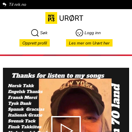
Til nrk.no
Søk
Logg inn
Opprett profil
Les mer om Urørt her