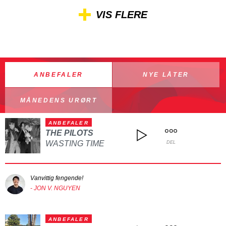
VIS FLERE
ANBEFALER
NYE LÅTER
MÅNEDENS URØRT
ANBEFALER
THE PILOTS
WASTING TIME
DEL
Vanvittig fengende!
- JON V. NGUYEN
ANBEFALER