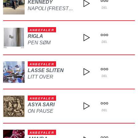
KENNEDY
NAPOLI (FREESTYLE)
DEL
ANBEFALER
RIGLA
PEN SØM
DEL
ANBEFALER
LASSE SLITEN
LITT OVER
DEL
ANBEFALER
ASYA SARI
ON PAUSE
DEL
ANBEFALER