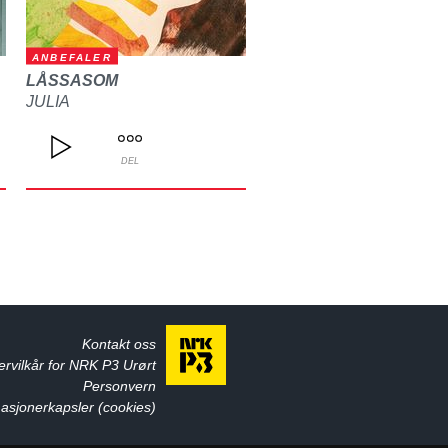
ANBEFALER
LÅSSASOM
JULIA
DEL
Kontakt oss
ervilkår for NRK P3 Urørt
Personvern
asjonerkapsler (cookies)