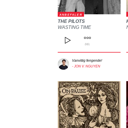
ANBEFALER
THE PILOTS
WASTING TIME
DEL
Vanvittig fengende!
- JON V. NGUYEN