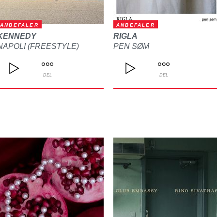
ANBEFALER
ANBEFALER
KENNEDY
RIGLA
NAPOLI (FREESTYLE)
PEN SØM
DEL
DEL