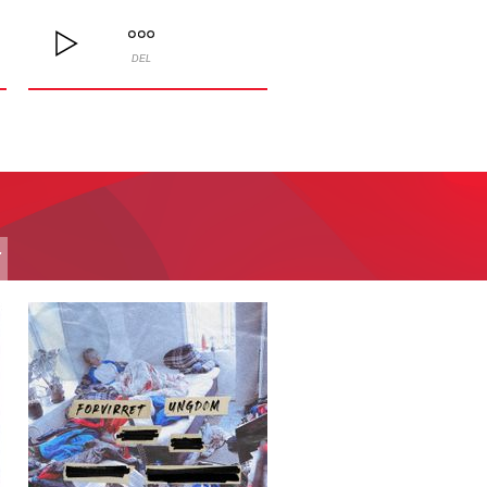
DEL
T