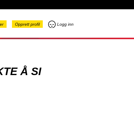
er
Opprett profil
Logg inn
TE Å SI