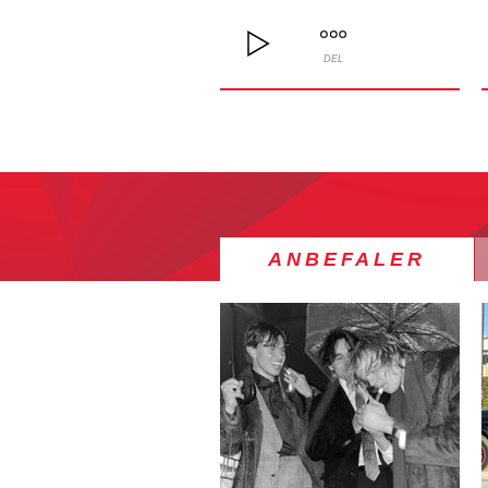
DEL
ANBEFALER