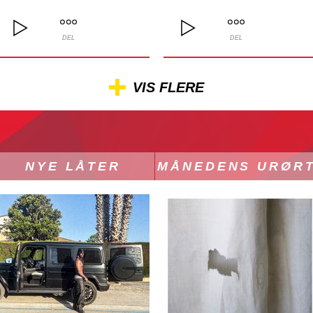
DEL
DEL
VIS FLERE
NYE LÅTER
MÅNEDENS URØR