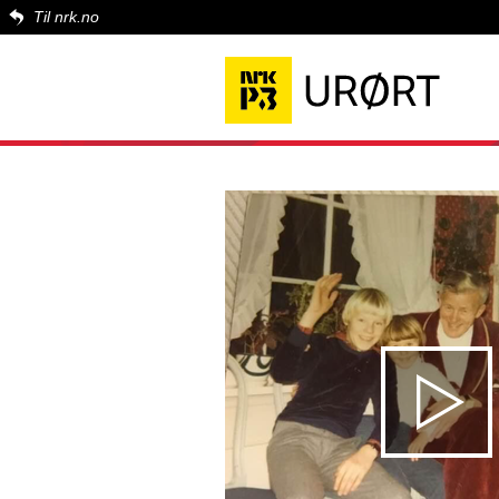
Til nrk.no