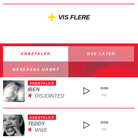
VIS FLERE
ANBEFALER
NYE LÅTER
MÅNEDENS URØRT
ANBEFALER
IBEN
DISJOINTED
DEL
ANBEFALER
TEDDY
WWE
DEL