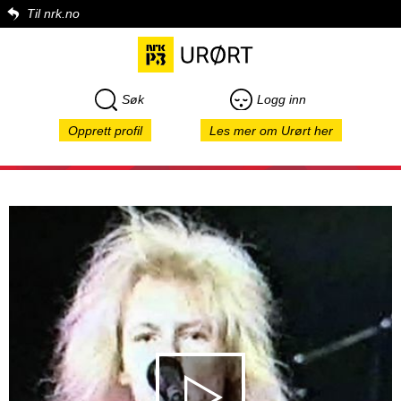
Til nrk.no
Søk
Logg inn
Opprett profil
Les mer om Urørt her