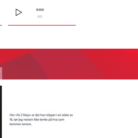
DEL
T