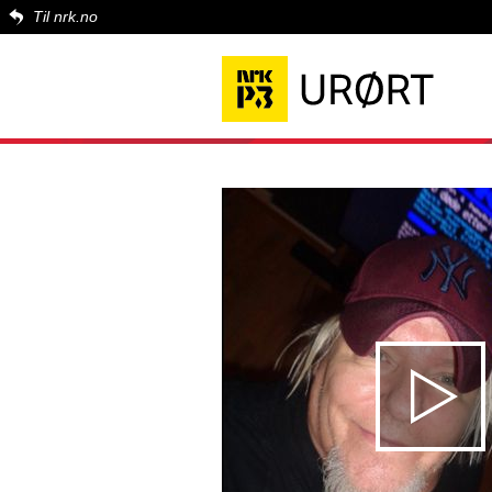
Til nrk.no