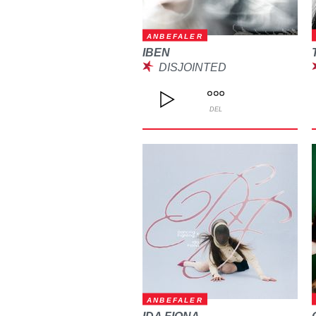
ANBEFALER
IBEN
DISJOINTED
DEL
ANBEFALER