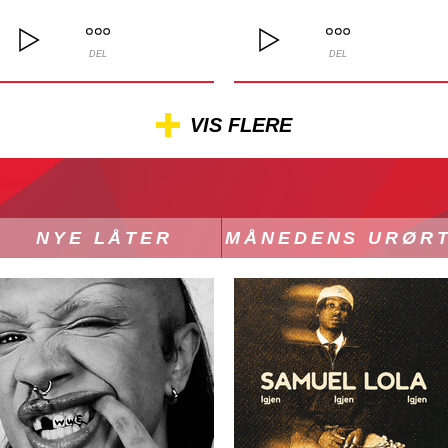
DEL
DEL
VIS FLERE
NYE LÅTER
MÅNEDENS URØR