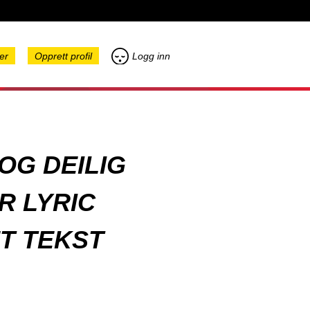
er
Opprett profil
Logg inn
OG DEILIG
R LYRIC
ET TEKST