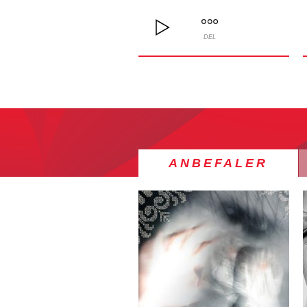
DEL
ANBEFALER