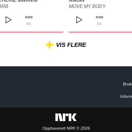
CHERIE MWANGI
AMOIN
BRB
MOVE MY BODY
DEL
DEL
VIS FLERE
Bruk
Inform
Opphavsrett NRK © 2026