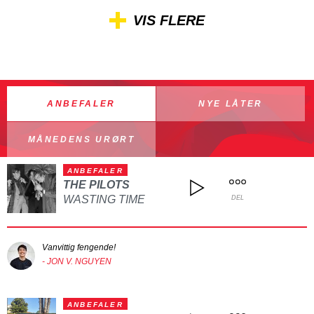
VIS FLERE
ANBEFALER
NYE LÅTER
MÅNEDENS URØRT
ANBEFALER
THE PILOTS
WASTING TIME
DEL
Vanvittig fengende!
- JON V. NGUYEN
ANBEFALER