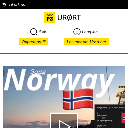
Til nrk.no
Søk
Logg inn
Opprett profil
Les mer om Urørt her