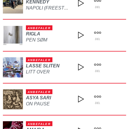
KENNEDY
NAPOLI (FREESTYLE)
DEL
ANBEFALER
RIGLA
PEN SØM
DEL
ANBEFALER
LASSE SLITEN
LITT OVER
DEL
ANBEFALER
ASYA SARI
ON PAUSE
DEL
ANBEFALER