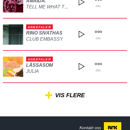
AMAIDA.
TELL ME WHAT TO DO
DEL
ANBEFALER
RINO SIVATHAS
CLUB EMBASSY
DEL
ANBEFALER
LÅSSASOM
JULIA
DEL
VIS FLERE
Kontakt oss